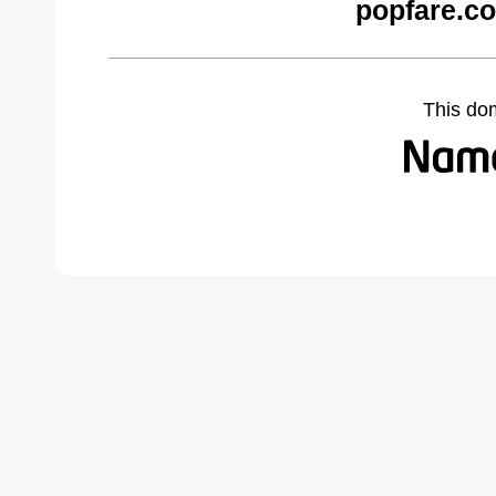
popfare.c
This do